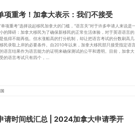
单项重考！加拿大表示：我们不接受
“单项重考”选择说起移民加拿大的门槛，“语言关”对于许多申请人来说是
小的障碍：加拿大移民为了确保新移民的正常生活体验，对于英语语言的
是低得不能再低。但水涨船高的打分机制，却让把语言考试的分数刷高几
移民录取上岸的必要条件。自2010年以来，加拿大移民部只接受指定语
的语言结果作为语言能力的证明来确保测试的公平和透明。目前，加拿大
受的语言考试只有四个，...
出国
申请时间线汇总 | 2024加拿大申请季开