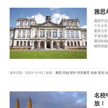
雅思
雅思开启
个不大不
要求几乎
乎成为新
测试机构
移民部接
发布日期：2023-12-02 | 标签：
雅思
托福
留学
环亚教育
名校
英语
名校
放！