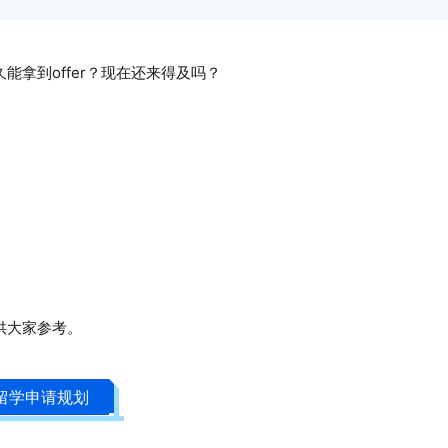
能拿到offe
r？
现在还来得及吗？
供大家参考。
留学申请规划